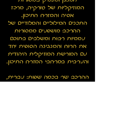
המנגן ומעמיק במסורות
המוזיקליות של טורקיה, מרכז
אסיה והמזרח התיכון.
התכנים המילוליים והמלודיים של
ההרכב מושפעים ממסורות
עממיות רבות ומשלבים בתוכם
את הרוח והמנגינה הסופית יחד
עם המורשת המוזיקלית היהודית
והערבית במרחבי המזרח התיכון.
ההרכב שר בכמה שפות: עברית,
ערבית, טורקית ופרסית.
ייחודיותו של המופע הוא באופן בו
הוא מצליח לסחוף ולעורר את
הקהל אל מסע מוזיקלי
מאיסטנבול עד טהראן.
המופע פותח במלודיות שקטות